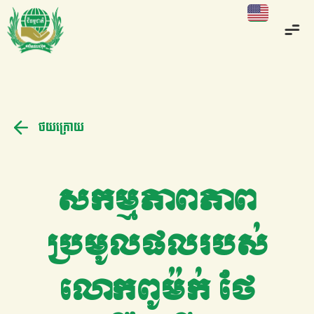
ថយក្រោយ
សកម្មភាពភាព
ប្រមូលផលរបស់
លោកពូម៉ក់ ថែ