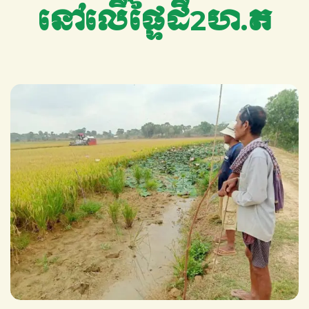
នៅលើផ្ទៃដី2ហ.ត