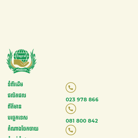
ទំព័រដើម
ផលិតផល
023 978 866
ព័ត៌មាន
បច្ចេកទេស
081 800 842
តំណាងចែកចាយ