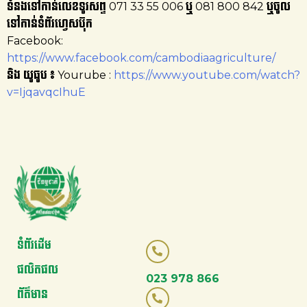
ទំនងទៅកាន់លេខទូរសព្ទ 071 33 55 006 ឬ 081 800 842 ឬចូល
ទៅកាន់ទំព័រហ្វេសប៊ុក
Facebook:
https://www.facebook.com/cambodiaagriculture/
និង យូធូប ៖ Yourube :
https://www.youtube.com/watch?
v=IjqavqcIhuE
ទំព័រដើម
ផលិតផល
023 978 866
ព័ត៌មាន