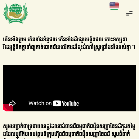
កើនទាំងព្រម កើនទាំងទិន្នផល កើនទាំងដីបង្ករបង្កើនផល តោះទស្សនា
វីដេអូខ្លីពីកត្តានាំឲ្យគាត់ជោគជ័យលើការដាំដុះដំណាំស្រូវប្រាំងទាំងអស់គ្នា ។
សូមបញ្ជាក់ថាប្រជាពលរដ្ឋដែលចង់បានជីធម្មជាតិជប៉ុនសញ្ញាផែនដីក្នុងតម្លៃ
ដដែលឬព័ត៌មានបន្ថែមពីក្រុមហ៊ុនជីធម្មជាតិជប៉ុនសញ្ញាផែនដី សូមទំនាក់