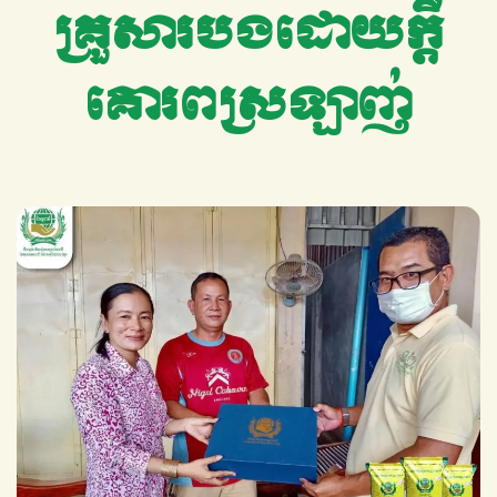
គ្រួសារបងដោយក្ដី
គោរពស្រឡាញ់