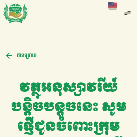
ថយក្រោយ
វត្ថុអនុស្សាវរីយ៍
បន្តិចបន្តួចនេះ សូម
ផ្ញើជូនចំពោះក្រុម