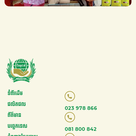
ទំព័រដើម
ផលិតផល
023 978 866
ព័ត៌មាន
បច្ចេកទេស
081 800 842