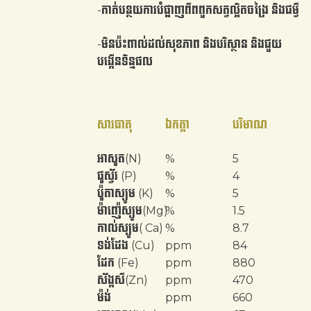
-កាត់បន្ថយការបំផ្លាញពីពពួកសត្វល្អិតចង្រៃ និងជម្ងឺ
-មិនប៉ះពាល់ដល់សុខភាព និងបរិស្ថាន និងជួយ
បង្កើនទិន្នផល
សារធាតុ
ឯកត្តា
បរិមាណ
អាសូត(N)
%
5
ផូស្វ័រ (P)
%
4
ប៉ូតាស្យូម (K)
%
5
ម៉ាញ៉េស្យូម(Mg)
%
1.5
កាល់ស្យូម( Ca)
%
8.7
ទង់ដែង (Cu)
ppm
84
ដែក (Fe)
ppm
880
ស័ង្កសី(Zn)
ppm
470
ម៉ង់
ppm
660