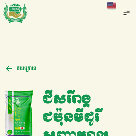
ថយក្រោយ
ជីសរីរាង្គ
ជប៉ុនមីដូរី
សញ្ញាក្បាល