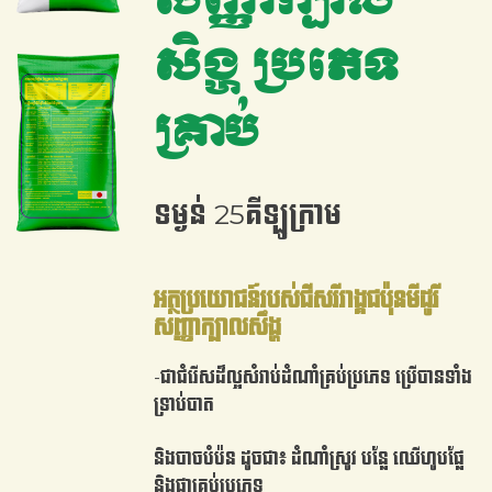
សិង្ហ ប្រភេទ
គ្រាប់
ទម្ងន់ 25គីឡូក្រាម
អត្ថប្រយោជន៍របស់ជីសរីរាង្គជប៉ុនមីដូរី
សញ្ញាក្បាលសឹង្ហ
-ជាជំរើសដ៏ល្អសំរាប់ដំណាំគ្រប់ប្រភេទ ប្រើបានទាំង
ទ្រាប់បាត
និងបាចបំប៉ន ដូចជា៖ ដំណាំស្រូវ បន្លែ ឈើហូបផ្លែ
និងផ្កាគ្រប់ប្រភេទ