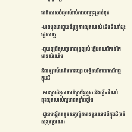
ជាពិសេសបំផុតសំរាប់ការបណ្តុះគ្រាប់ពូជ
-មានមុខងារជួយជំរុញការលូតលាស់ ដើមដំណាំដុះ
ថ្លោសល្អ
-ជួយឲ្យដីផុសធូរមានរុន្ធខ្យល់ ធ្វើអោយដីកាន់តែ
មានសំណើម ​
និងរក្សាសំណើមបានយូរ បង្កើតបរិមាណសរីរាង្គ
ក្នុងដី
-មាន​ប្រសិទ្ធភាពលើប្រព័ន្ធឬស និងស្លឹកដំណាំ
ដុះលូតលាស់ល្អមានកម្លាំងខ្លាំង
-ជួយបង្កើតពពួកសត្វល្អិតមានប្រយោជន៍ក្នុងដី(អតិ
សុខុមប្រាណ)