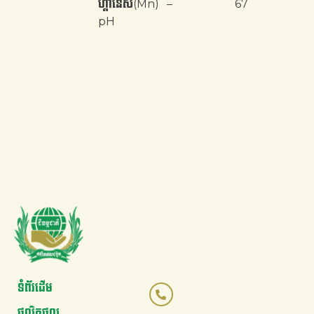
ហ្គានេស(Mn)
–
67
pH
ទំព័រដើម
ផលិតផល