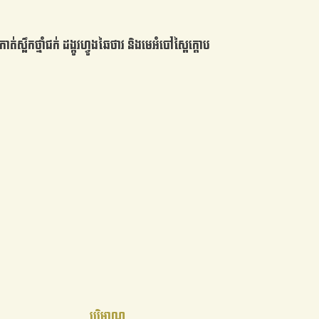
កាត់ស្លឹកថ្នាំជក់ ដង្កូវហ្វូងឆៃថាវ និងមេអំបៅស្ពៃក្តោប
បរិមាណ