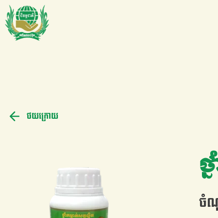
ថយក្រោយ
ថ្
ចំ