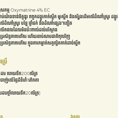
តុសកម្ម Oxymatrine 4% EC
ាប់យ៉ាងទាន់ចិត្តនូវ ពពួកដង្កូវកាត់ស្លឹក មូរស្លឹក និងស៊ីរូងដើមលើដំណាំស្រូវ ដង្កូវ
ើលើដំណាំស្រូវ បន្លែ ថ្នាំជក់ និងដំណាំផ្សេងៗទៀត
លិតផលដែលមិនប៉ះពាល់ដល់បរិស្ថាន
ប្រសិទ្ធភាពរហ័ស ហើយឆាប់សាបជាតិពុលវិញ
្រសិទ្ធភាពរហ័ស ក្នុងការកម្ចាត់សត្វល្អិតកាត់ដាច់ស្លឹក
ប្រើ
ុង1ដប លាយទឹក200លីត្រ
បាញ់លើផ្ទៃដីទំហំ1ហិកតា
របដបថ្នាំលាយទឹក20លីត្រ)
តុ
ឯកត្តា