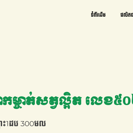
ទំព័រដើម
ផលិត
នាំកម្ចាត់សត្វល្អិត លេខ
ណុះ1ដប 300មល