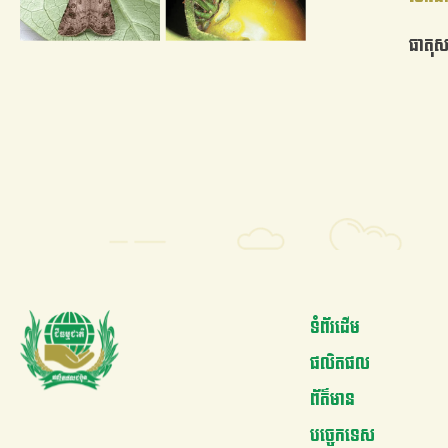
ធាតុ
ទំព័រដើម
ផលិតផល
ព័ត៌មាន
បច្ចេកទេស