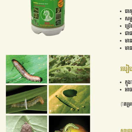
ធា
សម្ល
ប្រ
ជាផ
មាន
មានប
របៀប
ក្ន
អាច
(1គម្
សារធា