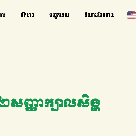
ផល
ព័ត៌មាន
បច្ចេកទេស
តំណាងចែកចាយ
៥០២សញ្ញាក្បាលសិង្ហ