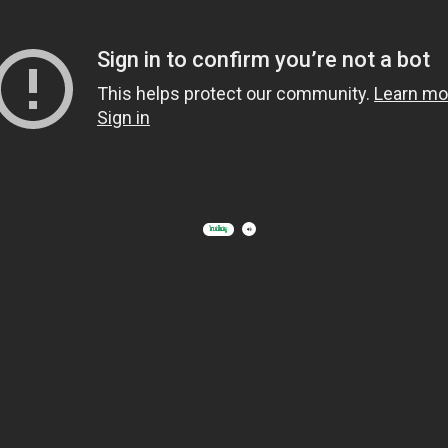
រំលងវីដេអូ