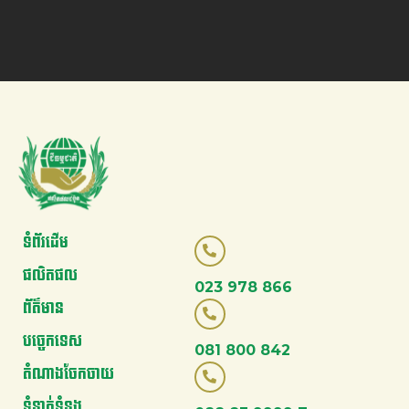
ទំព័រដើម
ផលិតផល
023 978 866
ព័ត៌មាន
បច្ចេកទេស
081 800 842
តំណាងចែកចាយ
ទំនាក់ទំនង