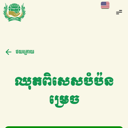
ថយក្រោយ
ឈុតពិសេសបំប៉ន
ម្រេច