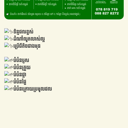
ទិន្នផលខ្ពស់
ដំណាំលូតលាស់ល្អ
ប្រេីជីតិចជាងមុន
បំប៉នប្ញស
បំប៉នត្រួយ
បំប៉នផ្កា
បំប៉នផ្លែ
បំប៉នក្រោយប្រមូលផល