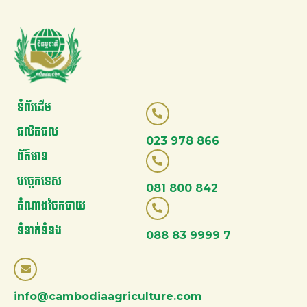
ទំព័រដើម
ផលិតផល
023 978 866
ព័ត៌មាន
បច្ចេកទេស
081 800 842
តំណាងចែកចាយ
ទំនាក់ទំនង
088 83 9999 7
info@cambodiaagriculture.com