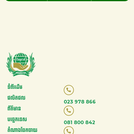
ទំព័រដើម
ផលិតផល
023 978 866
ព័ត៌មាន
បច្ចេកទេស
081 800 842
តំណាងចែកចាយ