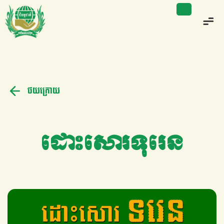
ថយក្រោយ
ដោះសោរទុរេន